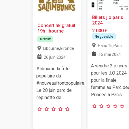
Billets j.o paris
2024
Concert hk gratuit
2 000 €
19h libourne
Négociable
Gratuit
,
Paris 16
Paris
,
Libourne
Gironde
15 mai 2024
26 juin 2024
A vendre 2 places
#libourne la fête
pour les J.O 2024
populaire du
pour la finale
#nouveaufrontpopulaire
femme au Parc de
Le 28 juin parc de
Princes à Paris
l'épinette de...