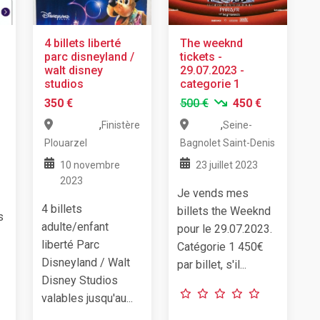
4 billets liberté
The weeknd
parc disneyland /
tickets -
walt disney
29.07.2023 -
studios
categorie 1
350 €
500 €
450 €
,
,
Finistère
Seine-
Plouarzel
Bagnolet
Saint-Denis
10 novembre
23 juillet 2023
2023
Je vends mes
4 billets
billets the Weeknd
s
adulte/enfant
pour le 29.07.2023.
liberté Parc
Catégorie 1 450€
Disneyland / Walt
par billet, s'il...
Disney Studios
valables jusqu'au...