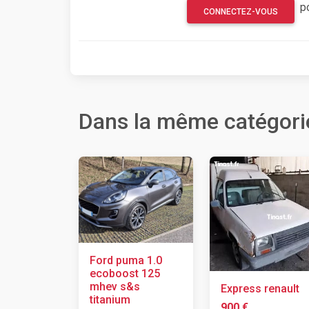
p
CONNECTEZ-VOUS
Dans la même catégori
Ford puma 1.0
ecoboost 125
mhev s&s
Express renault
titanium
900 €