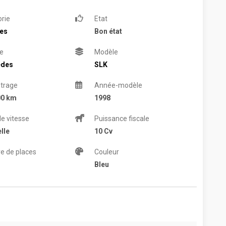
rie
Etat
res
Bon état
e
Modèle
edes
SLK
trage
Année-modèle
00 km
1998
de vitesse
Puissance fiscale
lle
10 Cv
e de places
Couleur
Bleu