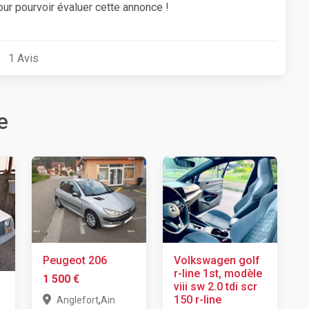
our pourvoir évaluer cette annonce !
1
Avis
e
Peugeot 206
Volkswagen golf
r-line 1st, modèle
1 500 €
viii sw 2.0 tdi scr
,
150 r-line
Anglefort
Ain