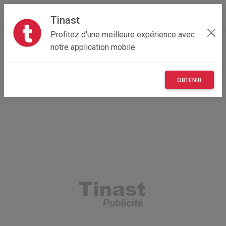
Tinast
Profitez d'une meilleure expérience avec
Accueil
Maisons et enfants
Auvergne-Rhône-Alpes
notre application mobile.
42 - Loire
La Grand-Croix 42320
Petit coquetier ..plusieurs modele
OBTENIR