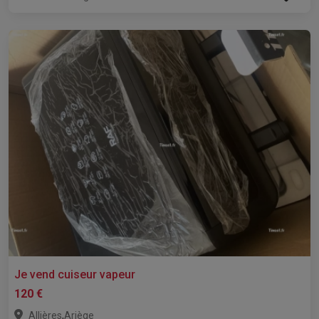
Je vend cuiseur vapeur
120 €
,
Allières
Ariège