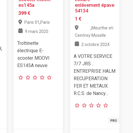
es145a
enlèvement épave
54134
399 €
1 €
,
Paris 01
Paris
,
Meurthe-et-
9 mars 2025
Ceintrey
Moselle
Trottinette
2 octobre 2024
,
électrique E-
A VOTRE SERVICE
scooter MOOVI
7/7 JRS ..
ES145A neuve
ENTREPRISE HALM
RECUPERATION
FER ET METAUX.
R.C.S. de Nancy...
PRO