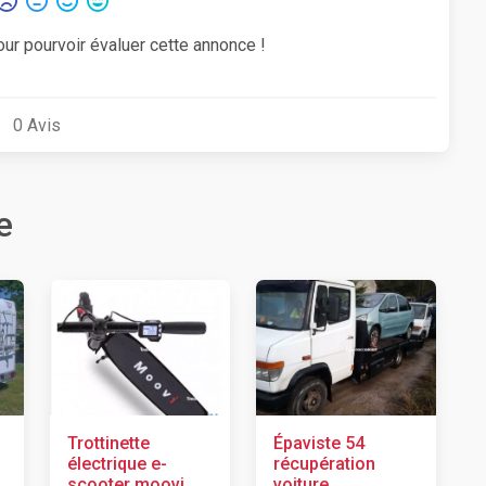
our pourvoir évaluer cette annonce !
0
Avis
e
Trottinette
Épaviste 54
électrique e-
récupération
scooter moovi
voiture