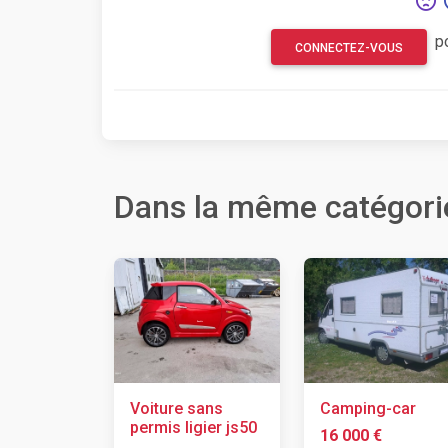
p
CONNECTEZ-VOUS
Dans la même catégori
Voiture sans
Camping-car
permis ligier js50
16 000 €