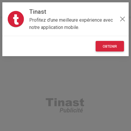
Tinast
Profitez d'une meilleure expérience avec
Accueil
Autres
Pays de la Loire
49 - Maine-et-Loire
notre application mobile.
Angers 49100
porte carte goyard
OBTENIR