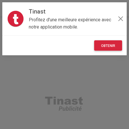
Tinast
Profitez d'une meilleure expérience avec
Accueil
Loisirs
Normandie
50 - Manche
notre application mobile.
Blainville-sur-Mer 50560
Vélo MBK Acapoloo
OBTENIR