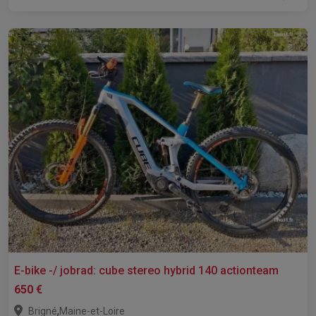
E-bike -/ jobrad: cube stereo hybrid 140 actionteam
650 €
,
Brigné
Maine-et-Loire