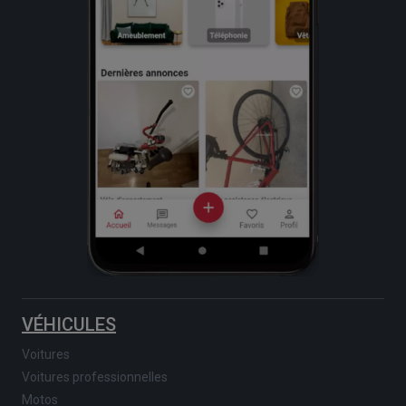
VÉHICULES
Voitures
Voitures professionnelles
Motos