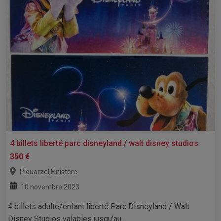
4 billets liberté parc disneyland / walt disney studios
350 €
,
Plouarzel
Finistère
10 novembre 2023
4 billets adulte/enfant liberté Parc Disneyland / Walt
Disney Studios valables jusqu'au...