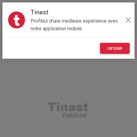
Tinast
Profitez d'une meilleure expérience avec
Accueil
Loisirs
Grand Est
54 - Meurthe-et-Moselle
notre application mobile.
Seichamps 54280
Entrées Zoo Amnéville
OBTENIR