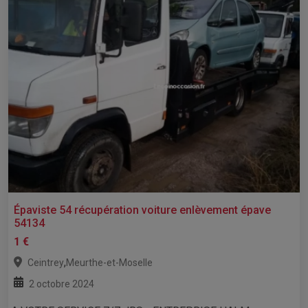
Épaviste 54 récupération voiture enlèvement épave
54134
1 €
,
Ceintrey
Meurthe-et-Moselle
2 octobre 2024