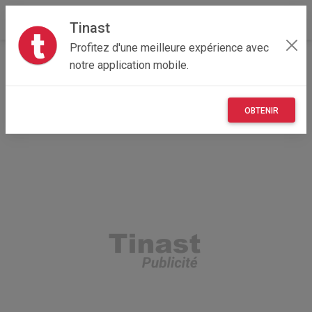
Tinast
Profitez d'une meilleure expérience avec
Accueil
Véhicules
Grand Est
57 - Moselle
notre application mobile.
Thionville 57100
trottinette électrique
OBTENIR