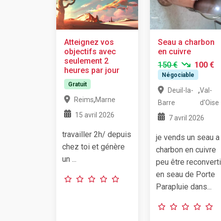
Atteignez vos
Seau a charbon
objectifs avec
en cuivre
seulement 2
150 €
100 €
heures par jour
Négociable
Gratuit
,
Deuil-la-
Val-
,
Reims
Marne
Barre
d'Oise
15 avril 2026
7 avril 2026
travailler 2h/ depuis
je vends un seau a
chez toi et génère
charbon en cuivre
un ...
peu être reconverti
en seau de Porte
Parapluie dans...