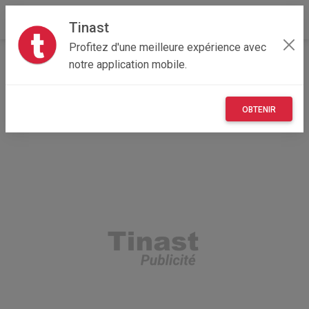
Tinast
Profitez d'une meilleure expérience avec
Accueil
Véhicules
Hauts-de-France
60 - Oise
notre application mobile.
Crépy-en-Valois 60800
Ongles en gel
OBTENIR