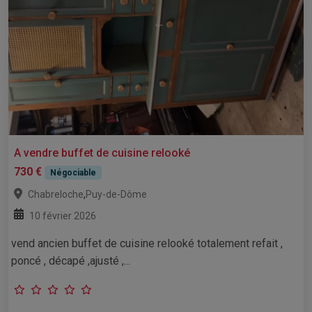
A vendre buffet de cuisine relooké
730 €
Négociable
,
Chabreloche
Puy-de-Dôme
10 février 2026
vend ancien buffet de cuisine relooké totalement refait ,
poncé , décapé ,ajusté ,...