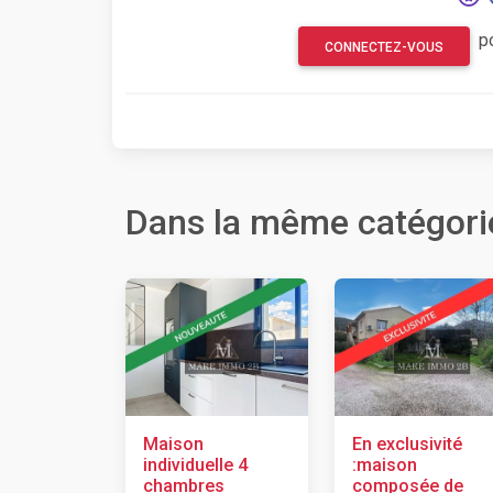
p
CONNECTEZ-VOUS
Dans la même catégori
Maison
En exclusivité
individuelle 4
:maison
chambres
composée de