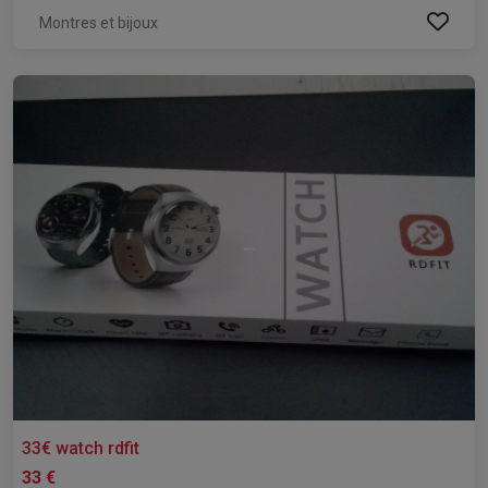
Montres et bijoux
33€ watch rdfit
33 €