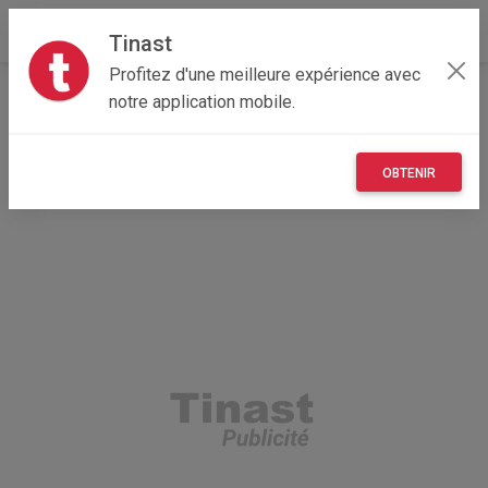
Tinast
Profitez d'une meilleure expérience avec
Accueil
Vêtements et objets personnels
notre application mobile.
Auvergne-Rhône-Alpes
69 - Rhône
Mions 69780
Montre Xiaomi mi Watch
OBTENIR