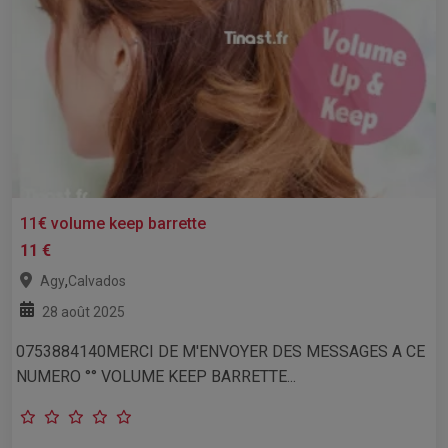
11€ volume keep barrette
11 €
,
Agy
Calvados
28 août 2025
0753884140MERCI DE M'ENVOYER DES MESSAGES A CE
NUMERO °° VOLUME KEEP BARRETTE...