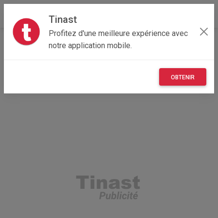
Tinast
Profitez d'une meilleure expérience avec
Accueil
Vêtements et objets personnels
notre application mobile.
Auvergne-Rhône-Alpes
73 - Savoie
Chambéry 73000
Parfum Rouge Trafalgar Dior
OBTENIR