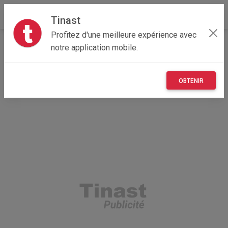
Tinast
Profitez d'une meilleure expérience avec
Accueil
Vêtements et objets personnels
notre application mobile.
Auvergne-Rhône-Alpes
73 - Savoie
Aiguebelle 73220
survêtement Hugo boss rouge
OBTENIR