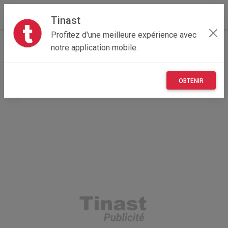
Tinast
Profitez d'une meilleure expérience avec
Accueil
Immobilier
Provence-Alpes-Côte d'Azur
notre application mobile.
83 - Var
Sainte-Maxime 83120
Cette luxueuse villa est une très belle location de
vacance
OBTENIR