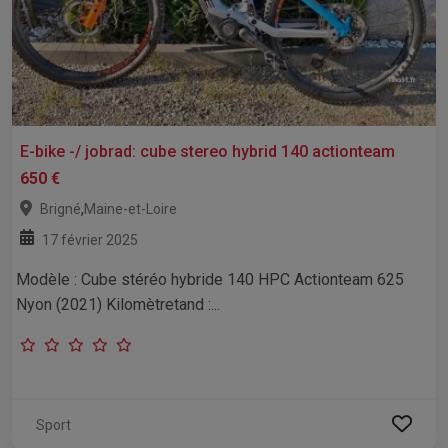
E-bike -/ jobrad: cube stereo hybrid 140 actionteam
650 €
,
Brigné
Maine-et-Loire
17 février 2025
Modèle : Cube stéréo hybride 140 HPC Actionteam 625
Nyon (2021) Kilomètretand :...
Sport