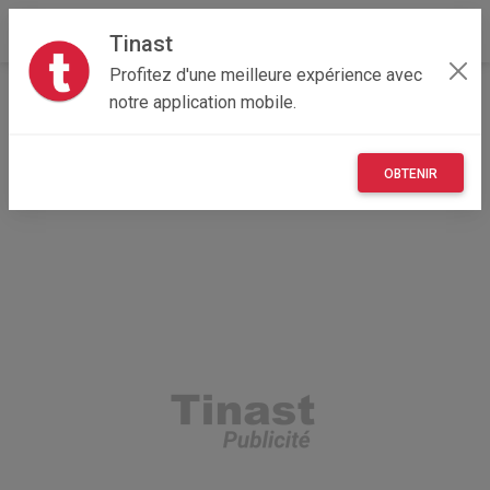
Tinast
Profitez d'une meilleure expérience avec
Accueil
Loisirs
Provence-Alpes-Côte d'Azur
notre application mobile.
84 - Vaucluse
Althen-des-Paluds 84210
Vend chaussure de ski homme
OBTENIR