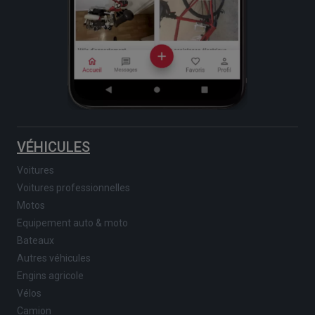
VÉHICULES
Voitures
Voitures professionnelles
Motos
Equipement auto & moto
Bateaux
Autres véhicules
Engins agricole
Vélos
Camion