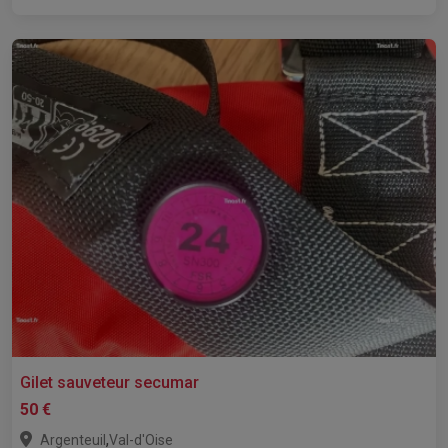
Gilet sauveteur secumar
50 €
,
Argenteuil
Val-d'Oise