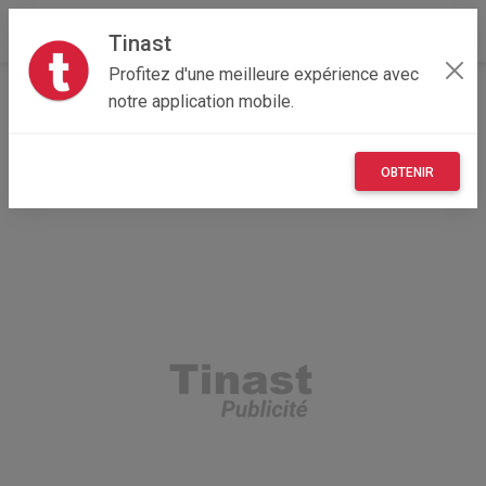
Tinast
Profitez d'une meilleure expérience avec
Accueil
Véhicules
Provence-Alpes-Côte d'Azur
notre application mobile.
84 - Vaucluse
Althen-des-Paluds 84210
An bannéta
OBTENIR