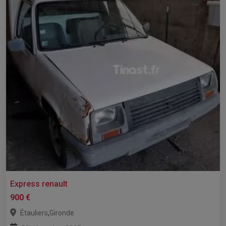
Express renault
900 €
,
Étauliers
Gironde