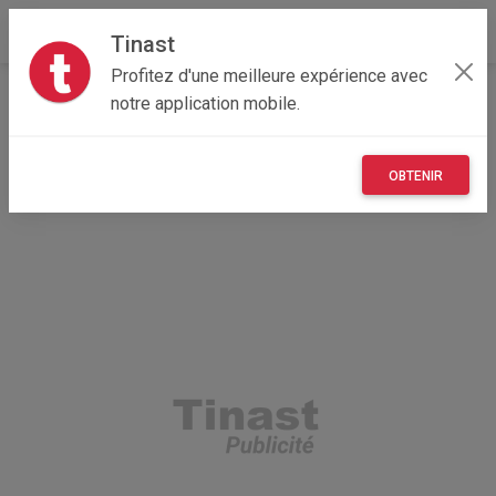
Tinast
Profitez d'une meilleure expérience avec
Accueil
Véhicules
Provence-Alpes-Côte d'Azur
notre application mobile.
84 - Vaucluse
Althen-des-Paluds 84210
Vend véhicule Peugeot 308excellente etat
OBTENIR