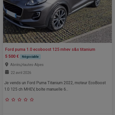
Ford puma 1.0 ecoboost 125 mhev s&s titanium
5 500 €
Négociable
,
Abriès
Hautes-Alpes
22 avril 2026
Je vends un Ford Puma Titanium 2022, moteur EcoBoost
1.0 125 ch MHEV, boîte manuelle 6...