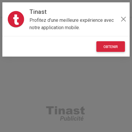
Tinast
Profitez d'une meilleure expérience avec
Accueil
Véhicules
Provence-Alpes-Côte d'Azur
notre application mobile.
84 - Vaucluse
Althen-des-Paluds 84210
Volkswagen Touran 1.9TDI
OBTENIR