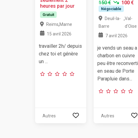
seulement 2
150 €
100 €
heures par jour
Négociable
Gratuit
,
Deuil-la-
Val-
,
Reims
Marne
Barre
d'Oise
15 avril 2026
7 avril 2026
travailler 2h/ depuis
je vends un seau a
chez toi et génère
charbon en cuivre
un ...
peu être reconverti
en seau de Porte
Parapluie dans...
Autres
Autres