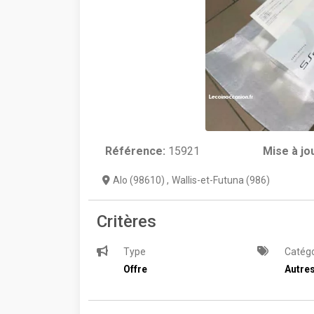
Référence:
15921
Mise à jo
Alo (98610)
,
Wallis-et-Futuna (986)
Critères
Type
Catégo
Offre
Autre