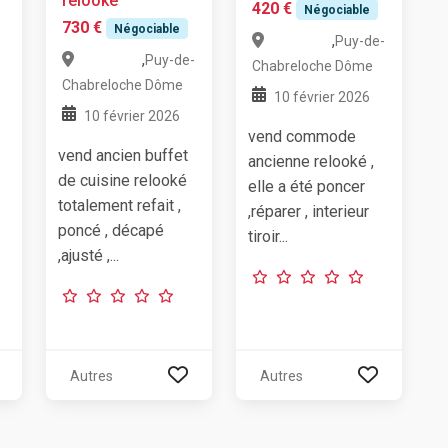
relooké
420 €
Négociable
730 €
Négociable
,
Puy-de-
,
Puy-de-
Chabreloche
Dôme
Chabreloche
Dôme
10 février 2026
10 février 2026
vend commode
vend ancien buffet
ancienne relooké ,
de cuisine relooké
elle a été poncer
totalement refait ,
,réparer , interieur
poncé , décapé
tiroir...
,ajusté ,...
Autres
Autres