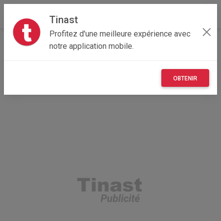
Tinast
Profitez d'une meilleure expérience avec
Accueil
Multimedia
Hauts-de-France
02 - Aisne
notre application mobile.
Abbécourt 02300
iPhone 13 à vendre à un prix cadeaux
OBTENIR