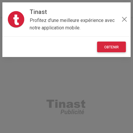
Tinast
Profitez d'une meilleure expérience avec
Accueil
Loisirs
Grand Est
10 - Aube
notre application mobile.
Juvancourt 10310
Strategy guide Assassins Creed IV
OBTENIR