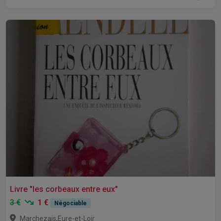
Livre "les corbeaux entre eux"
3 €
1 €
Négociable
,
Marchezais
Eure-et-Loir