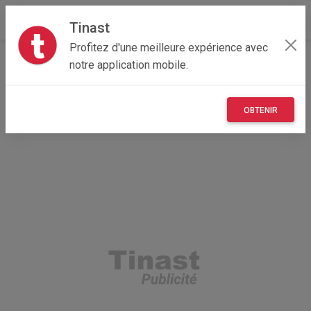
Tinast
Profitez d'une meilleure expérience avec
Accueil
Loisirs
Provence-Alpes-Côte d'Azur
notre application mobile.
13 - Bouches-du-Rhône
Auriol 13390
10€ LA REVANCHE DES HUMANOIDES
OBTENIR