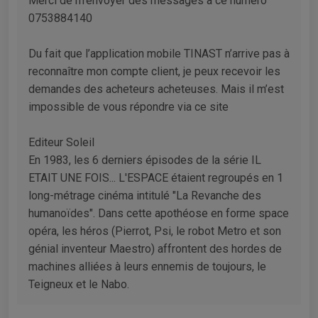
Merci de m’envoyer des messages à ce numéro
0753884140
Du fait que l’application mobile TINAST n’arrive pas à
reconnaître mon compte client, je peux recevoir les
demandes des acheteurs acheteuses. Mais il m’est
impossible de vous répondre via ce site
Editeur Soleil
En 1983, les 6 derniers épisodes de la série IL
ETAIT UNE FOIS... L'ESPACE étaient regroupés en 1
long-métrage cinéma intitulé "La Revanche des
humanoïdes". Dans cette apothéose en forme space
opéra, les héros (Pierrot, Psi, le robot Metro et son
génial inventeur Maestro) affrontent des hordes de
machines alliées à leurs ennemis de toujours, le
Teigneux et le Nabo.