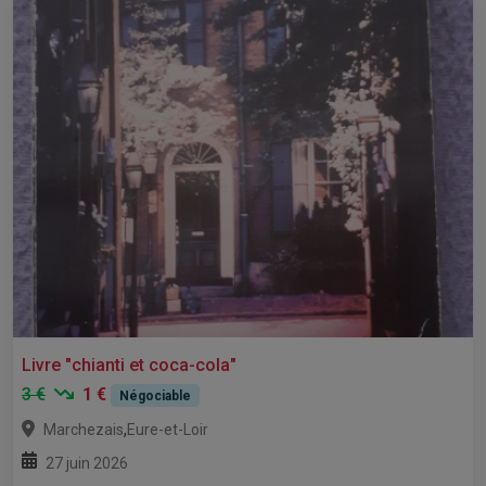
Livre "chianti et coca-cola"
3 €
1 €
Négociable
,
Marchezais
Eure-et-Loir
27 juin 2026