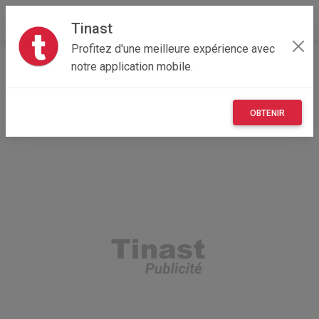
Tinast
Profitez d'une meilleure expérience avec
Accueil
Loisirs
Auvergne-Rhône-Alpes
15 - Cantal
notre application mobile.
Alleuze 15100
Maison Ikkoku Family Affairs
OBTENIR