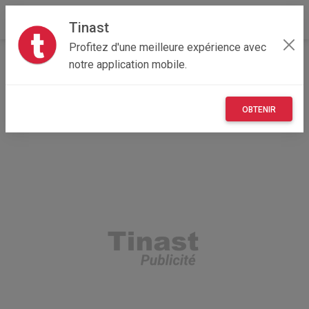
Tinast
Profitez d'une meilleure expérience avec
Accueil
Multimedia
Auvergne-Rhône-Alpes
notre application mobile.
15 - Cantal
Aurillac 15000
Nintendo switch
OBTENIR