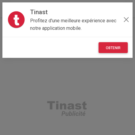
Tinast
Profitez d'une meilleure expérience avec
Accueil
Multimedia
Occitanie
31 - Haute-Garonne
notre application mobile.
Toulouse 31500
ps5 standard + 1 manette + fifa 24
OBTENIR