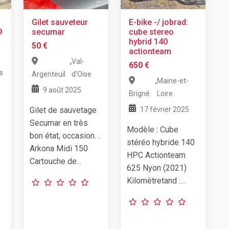
Gilet sauveteur
E-bike -/ jobrad:
9
secumar
cube stereo
hybrid 140
50 €
actionteam
,
Val-
650 €
s
Argenteuil
d'Oise
,
Maine-et-
9 août 2025
Brigné
Loire
Gilet de sauvetage
17 février 2025
Secumar en très
Modèle : Cube
bon état, occasion. .
stéréo hybride 140
Arkona Midi 150
HPC Actionteam
Cartouche de...
625 Nyon (2021)
Kilomètretand :...