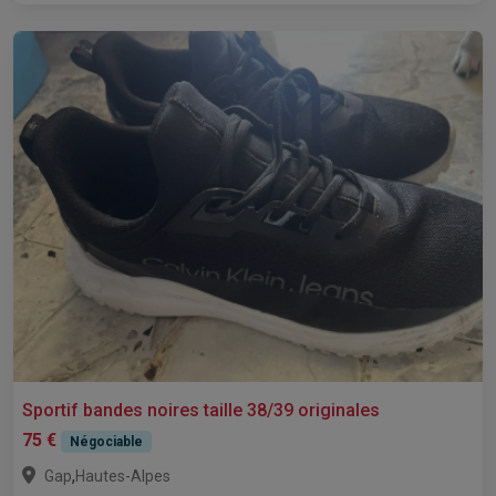
Sportif bandes noires taille 38/39 originales
75 €
Négociable
,
Gap
Hautes-Alpes