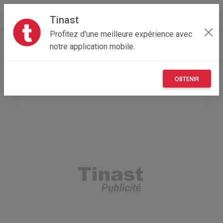
Tinast
Profitez d'une meilleure expérience avec
Accueil
Loisirs
Bourgogne-Franche-Comté
notre application mobile.
21 - Côte-d'Or
Neuilly-lès-Dijon 21800
alters 2kilo
OBTENIR