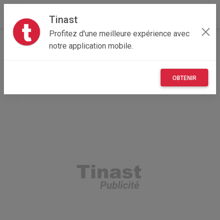
Tinast
Profitez d'une meilleure expérience avec
Accueil
Recherche
Bourgogne-Franche-Comté
notre application mobile.
21 - Côte-d'Or
Neuilly-lès-Dijon (21800)
OBTENIR