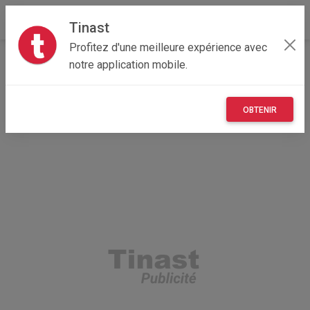
Tinast
Profitez d'une meilleure expérience avec
Accueil
Autres
Bretagne
22 - Côtes-d'Armor
notre application mobile.
Allineuc 22460
Perforateur Bosch + chargeur + 2 batterie
OBTENIR