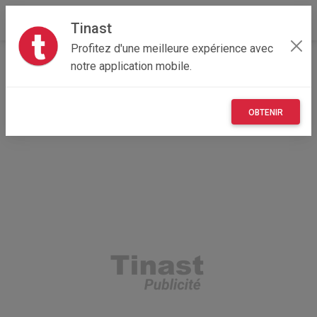
Tinast
Profitez d'une meilleure expérience avec
Accueil
Loisirs
Nouvelle-Aquitaine
notre application mobile.
79 - Deux-Sèvres
Niort 79000
Chiot Chien loup tchécoslovaque LOF de parents testés
OBTENIR