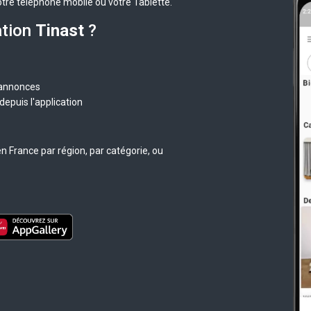
otre téléphone mobile ou votre Tablette.
ation
Tinast
?
 annonces
epuis l'application
n France par région, par catégorie, ou