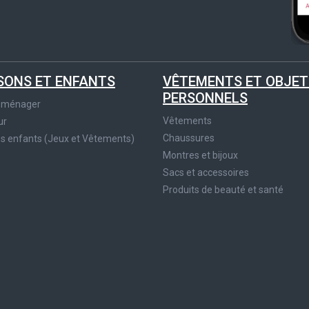
SONS ET ENFANTS
VÊTEMENTS ET OBJET
PERSONNELS
roménager
Vêtements
ur
Chaussures
es enfants (Jeux et Vêtements)
Montres et bijoux
Sacs et accessoires
Produits de beauté et santé