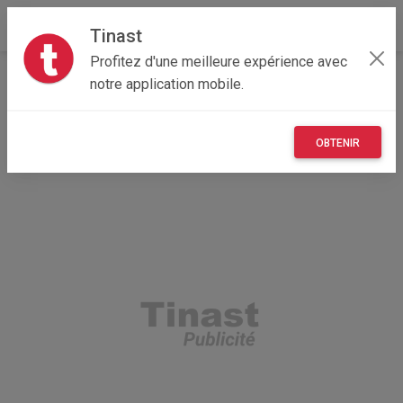
Tinast
Profitez d'une meilleure expérience avec
Accueil
Multimedia
Nouvelle-Aquitaine
notre application mobile.
79 - Deux-Sèvres
Niort 79000
PS4 + jeux
OBTENIR