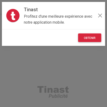
Tinast
Profitez d'une meilleure expérience avec
Accueil
Maisons et enfants
Bourgogne-Franche-Comté
notre application mobile.
25 - Doubs
Adam-lès-Passavant 25360
60€ STERELISATEUR TACTILE
OBTENIR