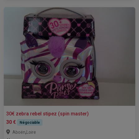
30€ zebra rebel stipez (spin master)
30 €
Négociable
,
Aboën
Loire