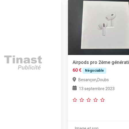
Airpods pro 2ème générat
60 €
Négociable
,
Besançon
Doubs
13 septembre 2023
Image et son