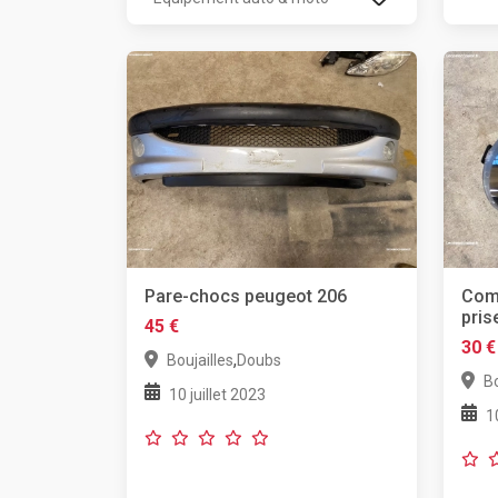
Pare-chocs peugeot 206
Com
pris
45 €
30 €
,
Boujailles
Doubs
Bo
10 juillet 2023
1