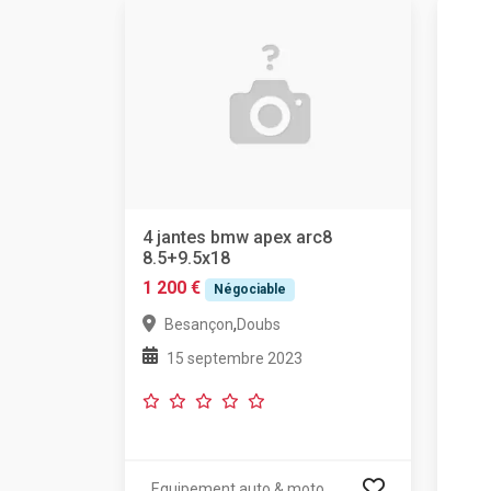
4 jantes bmw apex arc8
8.5+9.5x18
1 200 €
Négociable
,
Besançon
Doubs
15 septembre 2023
Equipement auto & moto