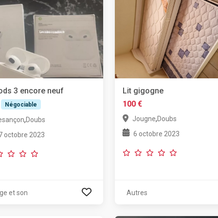
ods 3 encore neuf
Lit gigogne
100 €
Négociable
,
Jougne
Doubs
,
esançon
Doubs
6 octobre 2023
7 octobre 2023
ge et son
Autres