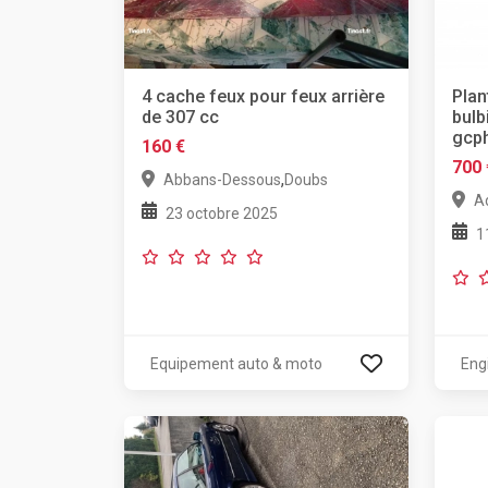
4 cache feux pour feux arrière
Plan
de 307 cc
bulb
gcp
160 €
700 
,
Abbans-Dessous
Doubs
A
23 octobre 2025
1
Equipement auto & moto
Eng