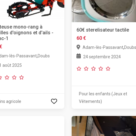
teuse mono-rang à
60€ sterelisateur tactile
illes d'oignons et d'ails -
60 €
hc-1
€
,
Adam-lès-Passavant
Doub
,
dam-lès-Passavant
Doubs
24 septembre 2024
1 août 2025
Pour les enfants (Jeux et
ins agricole
Vêtements)