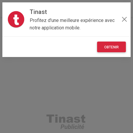
Tinast
Profitez d'une meilleure expérience avec
Accueil
Immobilier
Île-de-France
91 - Essonne
notre application mobile.
Lardy 91510
Charmant Pavillon 150 m² -1000 m² - S/sol -5 chambres-
Au calme
OBTENIR