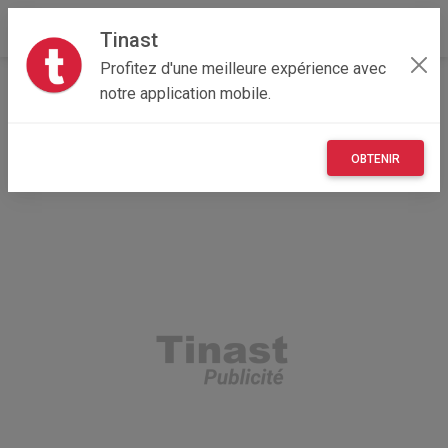
Tinast
Profitez d'une meilleure expérience avec
Accueil
Vêtements et objets personnels
Île-de-France
notre application mobile.
91 - Essonne
Évry 91000
chaussures jr.
OBTENIR