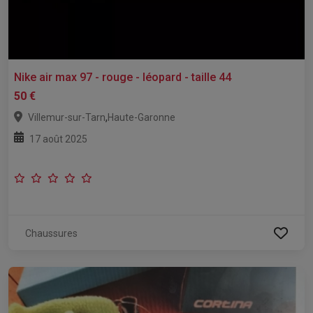
Nike air max 97 - rouge - léopard - taille 44
50 €
,
Villemur-sur-Tarn
Haute-Garonne
17 août 2025
Chaussures