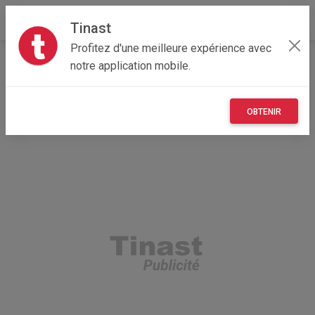
Tinast
Profitez d'une meilleure expérience avec
Accueil
Loisirs
Nouvelle-Aquitaine
33 - Gironde
notre application mobile.
Reignac 33860
vin coupe du monde
OBTENIR