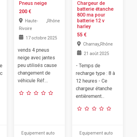
Pneus neige
Chargeur de
batterie étanche
200 €
800 ma pour
,
batterie 12 v
Haute-
Rhône
harley
Rivoire
55 €
17 octobre 2025
,
Charnay
Rhône
vends 4 pneus
21 août 2025
neige avec jantes
peu utilisés cause
de
- Temps de
changement de
cc
recharge type : 8 à
véhicule Réf:...
12 heures - Ce
chargeur étanche
entièrement...
Equipement auto
Equipement auto