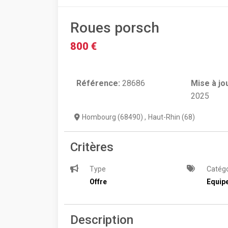
Roues porsch
800 €
Référence:
28686
Mise à jo
2025
Hombourg (68490)
,
Haut-Rhin (68)
Critères
Type
Catégo
Offre
Equip
Description