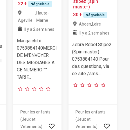
stipez (spin
22 €
Négociable
master)
,
Haute-
30 €
Négociable
Ageville
Marne
,
Aboën
Loire
Il y a 2 semaines
Il y a 2 semaines
Manga chibi
Zebra Rebel Stipez
is
0753884140MERCI
(Spin master)
DE M'ENVOYER
0753884140 Pour
I
DES MESSAGES A
des questions, via
CE NUMERO °°
ce site /sms...
TARIF...
Pour les enfants
Pour les enfants
(Jeux et
(Jeux et
Vêtements)
Vêtements)