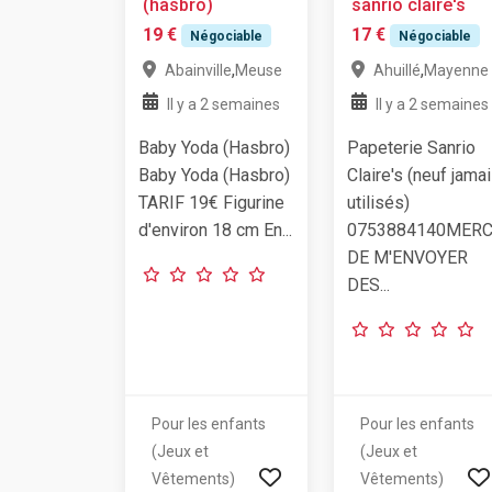
(hasbro)
sanrio claire's
19 €
17 €
Négociable
Négociable
,
,
Abainville
Meuse
Ahuillé
Mayenne
Il y a 2 semaines
Il y a 2 semaines
Baby Yoda (Hasbro)
Papeterie Sanrio
Baby Yoda (Hasbro)
Claire's (neuf jama
TARIF 19€ Figurine
utilisés)
d'environ 18 cm En...
0753884140MERC
DE M'ENVOYER
DES...
Pour les enfants
Pour les enfants
(Jeux et
(Jeux et
Vêtements)
Vêtements)