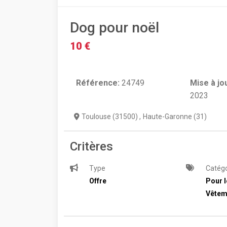
Dog pour noël
10 €
Référence:
24749
Mise à jo
2023
Toulouse (31500)
,
Haute-Garonne (31)
Critères
Type
Catégo
Offre
Pour l
Vêtem