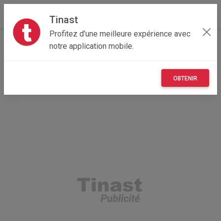
Tinast
Profitez d'une meilleure expérience avec
Accueil
Vêtements et objets personnels
Île-de-France
notre application mobile.
92 - Hauts-de-Seine
Asnières-sur-Seine 92600
nike air max 90 golf
OBTENIR