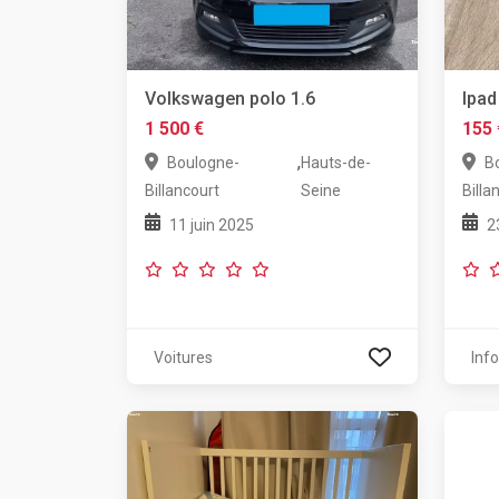
Volkswagen polo 1.6
Ipad
1 500 €
155 
,
Boulogne-
Hauts-de-
B
Billancourt
Seine
Billa
11 juin 2025
2
Voitures
Inf