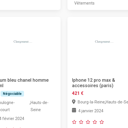
Vêtements
fum bleu chanel homme
Iphone 12 pro max &
ml
accessoires (paris)
421 €
Négociable
,
Bourg-la-Reine
Hauts-de-Se
,
oulogne-
Hauts-de-
ncourt
Seine
4 janvier 2024
4 février 2024