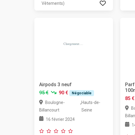
Vêtements)
Airpods 3 neuf
Par
100
95 €
90 €
Négociable
85 €
,
Boulogne-
Hauts-de-
B
Billancourt
Seine
Billa
16 février 2024
1