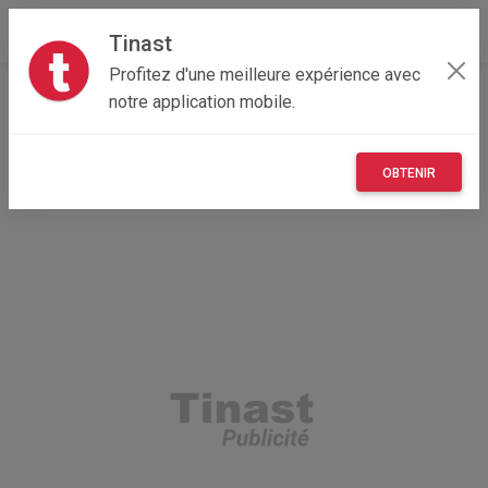
Tinast
Profitez d'une meilleure expérience avec
Accueil
Immobilier
Occitanie
34 - Hérault
notre application mobile.
Montpellier 34090
Lit + matelas mémoire de forme 140x190
OBTENIR