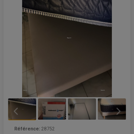
Référence:
28752