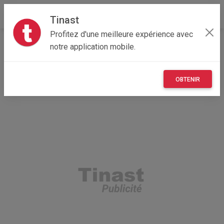
Tinast
Profitez d'une meilleure expérience avec
Accueil
Loisirs
Occitanie
34 - Hérault
notre application mobile.
Frontignan 34110
tortue Hermann
OBTENIR