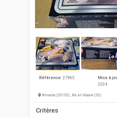
Référence:
27965
Mise à jo
2024
Amanlis (35150)
,
Ille-et-Vilaine (35)
Critères