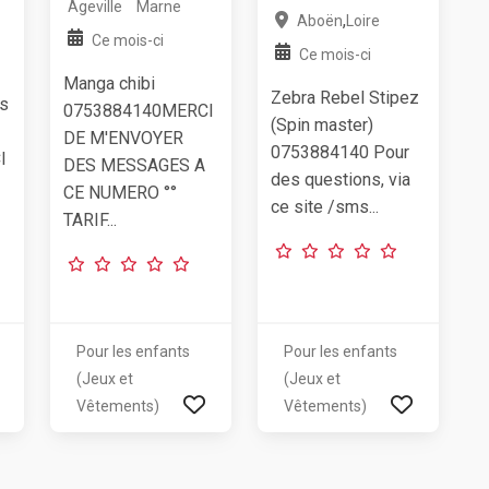
Ageville
Marne
,
Aboën
Loire
Ce mois-ci
Ce mois-ci
Manga chibi
Zebra Rebel Stipez
is
0753884140MERCI
(Spin master)
DE M'ENVOYER
0753884140 Pour
I
DES MESSAGES A
des questions, via
CE NUMERO °°
ce site /sms...
TARIF...
Pour les enfants
Pour les enfants
(Jeux et
(Jeux et
Vêtements)
Vêtements)