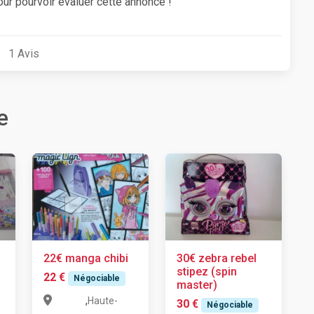
our pourvoir évaluer cette annonce !
1
Avis
e
22€ manga chibi
30€ zebra rebel
stipez (spin
22 €
Négociable
master)
,
Haute-
30 €
Négociable