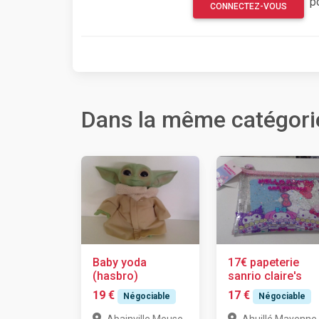
p
CONNECTEZ-VOUS
Dans la même catégori
Baby yoda
17€ papeterie
(hasbro)
sanrio claire's
19 €
17 €
Négociable
Négociable
,
,
Abainville
Meuse
Ahuillé
Mayenne