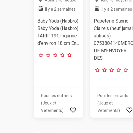
Il y a 2 semaines
Il y a 2 semaines
Baby Yoda (Hasbro)
Papeterie Sanrio
Baby Yoda (Hasbro)
Claire's (neuf jama
TARIF 19€ Figurine
utilisés)
d'environ 18 cm En...
0753884140MERC
DE M'ENVOYER
DES...
Pour les enfants
Pour les enfants
(Jeux et
(Jeux et
Vêtements)
Vêtements)