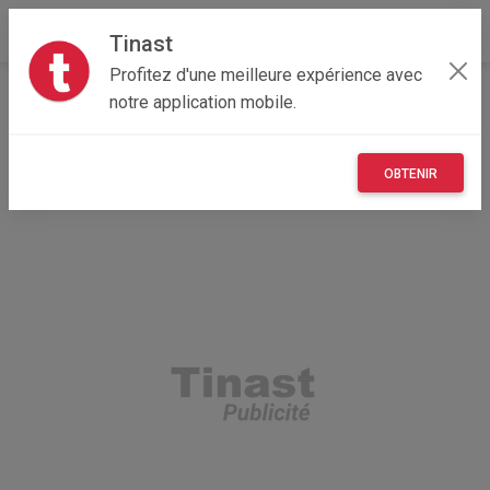
Tinast
Profitez d'une meilleure expérience avec
Accueil
Multimedia
Bretagne
35 - Ille-et-Vilaine
notre application mobile.
Acigné 35690
PlayStation 5
OBTENIR