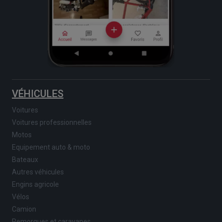
VÉHICULES
Voitures
Voitures professionnelles
Motos
Equipement auto & moto
Bateaux
Autres véhicules
Engins agricole
Vélos
Camion
Remorques et caravanes