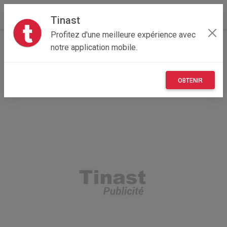
Tinast
Profitez d'une meilleure expérience avec
Accueil
Multimedia
Bretagne
35 - Ille-et-Vilaine
notre application mobile.
Acigné 35690
Téléphone Samsung
OBTENIR