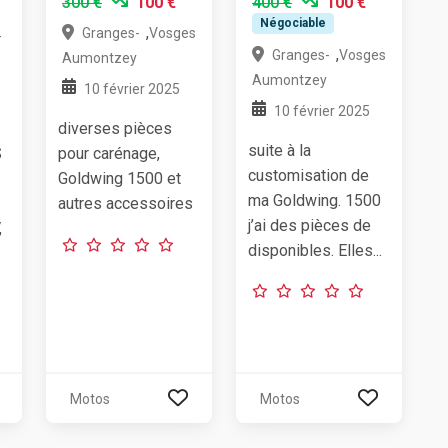
300 €
100 €
400 €
100 €
Négociable
,
Granges-
Vosges
-
,
Granges-
Vosges
Aumontzey
Aumontzey
10 février 2025
10 février 2025
diverses pièces
suite à la
S
pour carénage,
customisation de
Goldwing 1500 et
ma Goldwing. 1500
autres accessoires
j’ai des pièces de
,
disponibles. Elles...
Motos
Motos