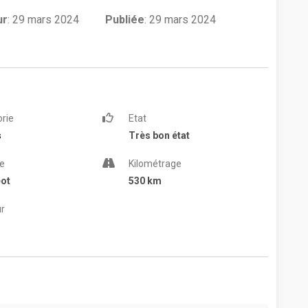
ur
:
29 mars 2024
Publiée
: 29 mars 2024
rie
Etat
s
Très bon état
e
Kilométrage
ot
530 km
r