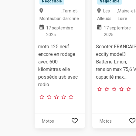
Négociable
Négociable
,
,
Tarn-et-
Les
Maine-et
Montauban
Garonne
Alleuds
Loire
17 septembre
17 septembre
2025
2025
moto 125 neuf
Scooter FRANCAI
encore en rodage
eccity model3
avec 600
Batterie Li-ion,
kilomètres elle
tension max 75,6 V
possède usb avec
capacité max...
rodio
Motos
Motos