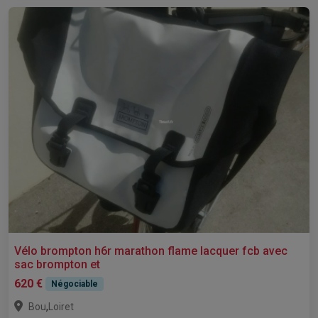
Vélo brompton h6r marathon flame lacquer fcb avec
sac brompton et
620 €
Négociable
,
Bou
Loiret