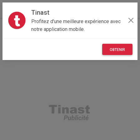
Tinast
Profitez d'une meilleure expérience avec
Accueil
Véhicules
Auvergne-Rhône-Alpes
38 - Isère
notre application mobile.
Les Abrets en Dauphiné 38490
Scott scale 956
OBTENIR